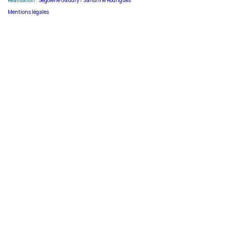
Réalisation :
Ségolène Gaudry
/
Sandrine Rodrigues
Mentions légales