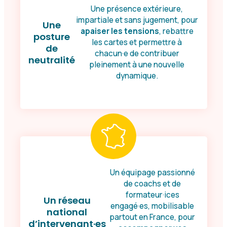
Une présence extérieure,
impartiale et sans jugement, pour
Une
apaiser les tensions
, rebattre
posture
les cartes et permettre à
de
chacun·e de contribuer
neutralité
pleinement à une nouvelle
dynamique.
Un équipage passionné
de coachs et de
formateur·ices
Un réseau
engagé·es, mobilisable
national
partout en France, pour
d’intervenant·es