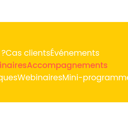
 ?
Cas clients
Événements
naires
Accompagnements
iques
Webinaires
Mini-programm