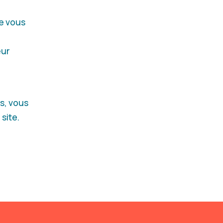
ue vous
eur
és, vous
site.