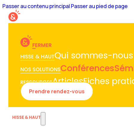
Passer au contenu principal
Passer au pied de page
FERMER
Qui sommes-nous
HISSE & HAUT
Conférences
Sémi
NOS SOLUTIONS
Articles
Fiches prat
RESSOURCES
Prendre rendez-vous
HISSE & HAUT