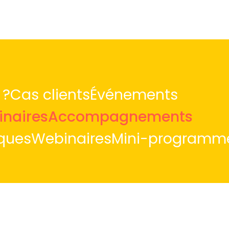
 ?
Cas clients
Événements
naires
Accompagnements
iques
Webinaires
Mini-programm