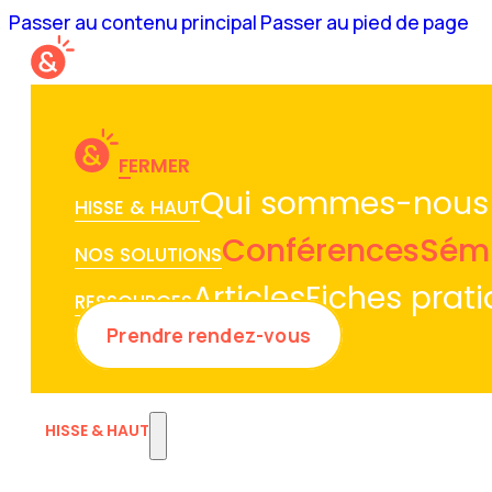
Passer au contenu principal
Passer au pied de page
FERMER
Qui sommes-nous
HISSE & HAUT
Conférences
Sémi
NOS SOLUTIONS
Articles
Fiches prat
RESSOURCES
Prendre rendez-vous
HISSE & HAUT