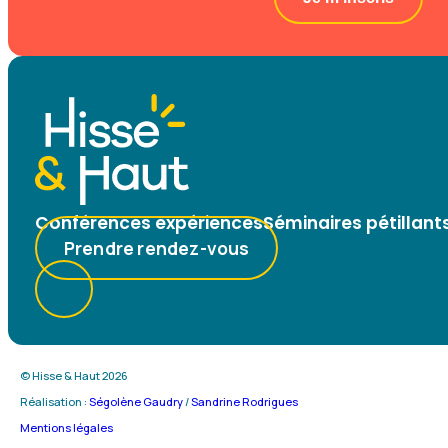
Conférences expériences
Séminaires pétillant
Prendre rendez-vous
© Hisse & Haut 2026
Réalisation :
Ségolène Gaudry
/
Sandrine Rodrigues
Mentions légales