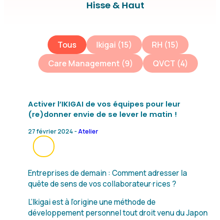
Hisse & Haut
Etiquette evenement
Tous
Ikigai
(15)
RH
(15)
Care Management
(9)
QVCT
(4)
Activer l’IKIGAI de vos équipes pour leur
(re)donner envie de se lever le matin !
27 février 2024 -
Atelier
Entreprises de demain : Comment adresser la
quête de sens de vos collaborateur·rices ?
L’Ikigai est à l’origine une méthode de
développement personnel tout droit venu du Japon