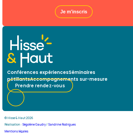
Je m'inscris
Conférences expériences
Séminaires
pétillants
Accompagnements sur-mesure
Prendre rendez-vous
© Hisse & Haut 2026
Réalisation :
Ségolène Gaudry
/
Sandrine Rodrigues
Mentions légales