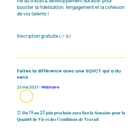
vie au travail & développement durable, pour
booster la fidélisation, l’engagement et la cohésion
de vos talents !
Inscription gratuite 👉 ici
Faites la différence avec une SQVCT qui a du
sens
22 mai 2023 -
Webinaire
⏰ 𝐃𝐮 19 𝐚𝐮 23 𝐣𝐮𝐢𝐧 𝐩𝐫𝐨𝐜𝐡𝐚𝐢𝐧 𝐚𝐮𝐫𝐚 𝐥𝐢𝐞𝐮 𝐥𝐚 𝐒𝐞𝐦𝐚𝐢𝐧𝐞 𝐩𝐨𝐮𝐫 𝐥𝐚
𝐐𝐮𝐚𝐥𝐢𝐭é 𝐝𝐞 𝐕𝐢𝐞 𝐞𝐭 𝐝𝐞𝐬 𝐂𝐨𝐧𝐝𝐢𝐭𝐢𝐨𝐧𝐬 𝐝𝐞 𝐓𝐫𝐚𝐯𝐚𝐢𝐥.