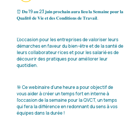
⏰ 𝐃𝐮 19 𝐚𝐮 23 𝐣𝐮𝐢𝐧 𝐩𝐫𝐨𝐜𝐡𝐚𝐢𝐧 𝐚𝐮𝐫𝐚 𝐥𝐢𝐞𝐮 𝐥𝐚 𝐒𝐞𝐦𝐚𝐢𝐧𝐞 𝐩𝐨𝐮𝐫 𝐥𝐚
𝐐𝐮𝐚𝐥𝐢𝐭é 𝐝𝐞 𝐕𝐢𝐞 𝐞𝐭 𝐝𝐞𝐬 𝐂𝐨𝐧𝐝𝐢𝐭𝐢𝐨𝐧𝐬 𝐝𝐞 𝐓𝐫𝐚𝐯𝐚𝐢𝐥.
L’occasion pour les entreprises de valoriser leurs
démarches en faveur du bien-être et de la santé de
leurs collaborateur·rices et pour les salarié·es de
découvrir des pratiques pour améliorer leur
quotidien.
🎯 Ce webinaire d’une heure a pour objectif de
vous aider à créer un temps fort en interne à
l’occasion de la semaine pour la QVCT, un temps
qui fera la différence en redonnant du sens à vos
équipes dans la durée !