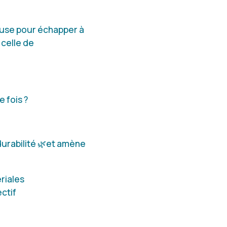
use pour échapper à
 celle de
 fois ?
durabilité 🌿et amène
riales
ctif