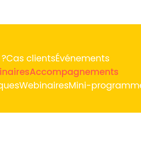
 ?
Cas clients
Événements
naires
Accompagnements
iques
Webinaires
Mini-programm