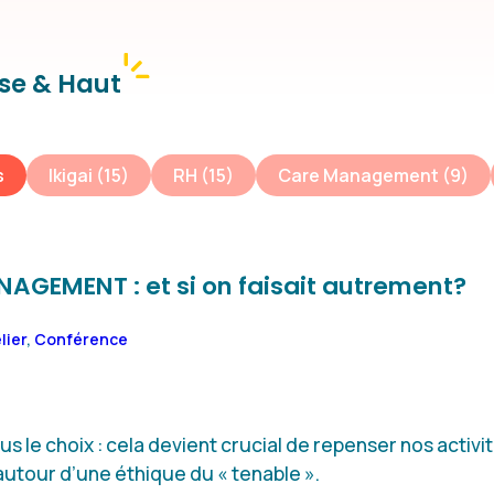
se & Haut
s
Ikigai
(15)
RH
(15)
Care Management
(9)
AGEMENT : et si on faisait autrement?
lier
,
Conférence
us le choix : cela devient crucial de repenser nos activ
tour d’une éthique du « tenable ».