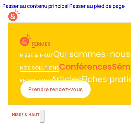
Passer au contenu principal
Passer au pied de page
FERMER
Qui sommes-nous
HISSE & HAUT
Conférences
Sémi
NOS SOLUTIONS
Articles
Fiches prat
RESSOURCES
Prendre rendez-vous
HISSE & HAUT