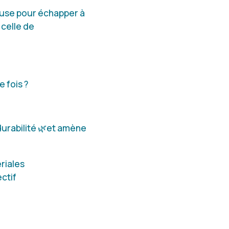
use pour échapper à
 celle de
 fois ?
durabilité 🌿et amène
riales
ctif