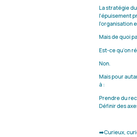
La stratégie d
l’épuisement pr
l’organisation e
Mais de quoi pa
Est-ce qu’on r
Non.
Mais pour auta
à :
Prendre du rec
Définir des ax
➡️Curieux, cur