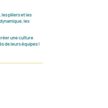
es piliers et les
 dynamique, les
réer une culture
s de leurs équipes !