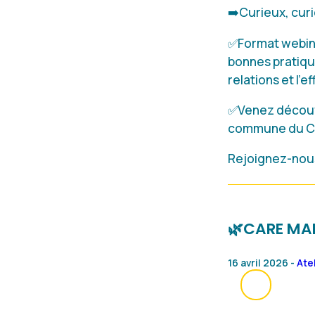
➡️Curieux, cur
✅Format webinai
bonnes pratiqu
relations et l’e
✅Venez découvr
commune du Car
Rejoignez-nous
🌿CARE MAN
16 avril 2026 -
Ate