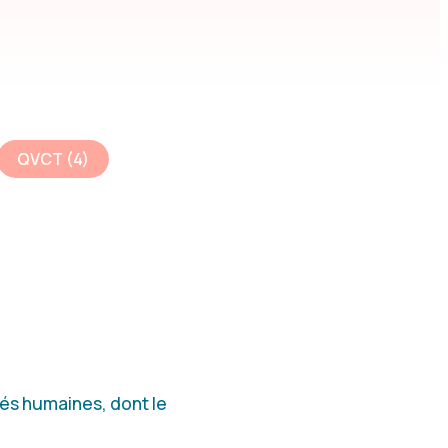
QVCT
(4)
ités humaines, dont le